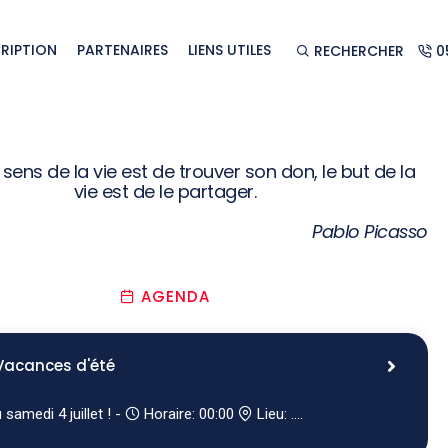
CRIPTION
PARTENAIRES
LIENS UTILES
RECHERCHER
05
PRIX POUR LES TERM
 sens de la vie est de trouver son don, le but de la
vie est de le partager.
CAP !
Pablo Picasso
AGENDA
EN SAVOIR +
Vacances d'été
 samedi 4 juillet ! -
Horaire: 00:00
Lieu: ....