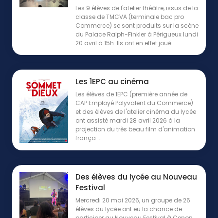
Les 9 élèves de l'atelier théâtre, issus de la
classe de TMCVA (terminale bac pro
Commerce) se sont produits sur la scène
du Palace Ralph-Finkler à Périgueux lundi
20 avril à 15h. Ils ont en effet joué ...
Les 1EPC au cinéma
Les élèves de 1EPC (première année de
CAP Employé Polyvalent du Commerce)
et des élèves de l'atelier cinéma du lycée
ont assisté mardi 28 avril 2026 à la
projection du très beau film d'animation
frança ...
Des élèves du lycée au Nouveau
Festival
Mercredi 20 mai 2026, un groupe de 26
élèves du lycée ont eu la chance de
participer au Nouveau Festival à Cenon,