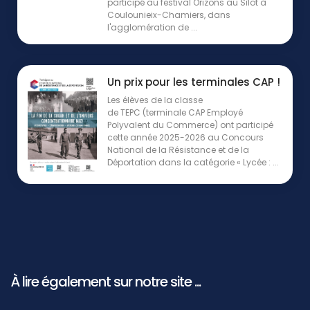
participé au festival Ôrizons au Sîlot à
Coulounieix-Chamiers, dans
l'agglomération de ...
Un prix pour les terminales CAP !
Les élèves de la classe
de TEPC (terminale CAP Employé
Polyvalent du Commerce) ont participé
cette année 2025-2026 au Concours
National de la Résistance et de la
Déportation dans la catégorie « Lycée : ...
À lire également sur notre site ...