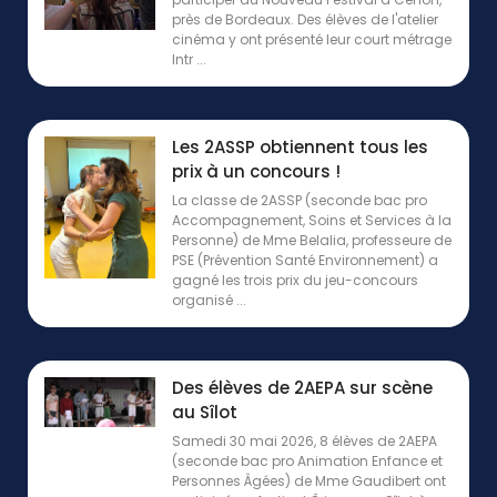
près de Bordeaux. Des élèves de l'atelier
cinéma y ont présenté leur court métrage
Intr ...
Les 2ASSP obtiennent tous les
prix à un concours !
La classe de 2ASSP (seconde bac pro
Accompagnement, Soins et Services à la
Personne) de Mme Belalia, professeure de
PSE (Prévention Santé Environnement) a
gagné les trois prix du jeu-concours
organisé ...
Des élèves de 2AEPA sur scène
au Sîlot
Samedi 30 mai 2026, 8 élèves de 2AEPA
(seconde bac pro Animation Enfance et
Personnes Âgées) de Mme Gaudibert ont