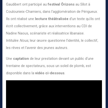
Gaudibert ont participé au
festival Ôrizons
au
Sîlot
à
Coulounieix-Chamiers, dans l'agglomération de Périgueux.
Ils ont réalisé une
lecture théâtralisée
d'un texte qu'ils ont
écrit collectivement, grâce aux interventions au CDI de
Nadine Naous, scénariste et réalisatrice libanaise.
Intitulée
Nous
, leur œuvre questionne l'identité, le collectif,
les rêves et l'avenir des jeunes auteurs.
Une
captation
de leur prestation devant un public d'une
trentaine de spectateurs, sous un soleil de plomb, est
disponible dans la
vidéo ci-dessous
.