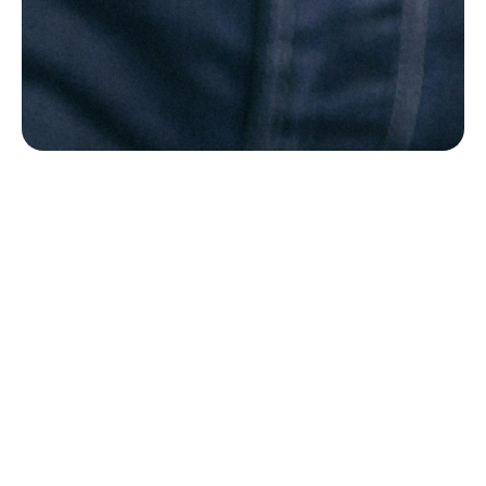
Le sens de la vie est de trouver son don,
le but de la vie est de le partager.
Pablo Picasso
AGENDA
04/07 : Vacances d'été
A partir du samedi 4 juillet ! -
Horaire: 00:00
Lieu: