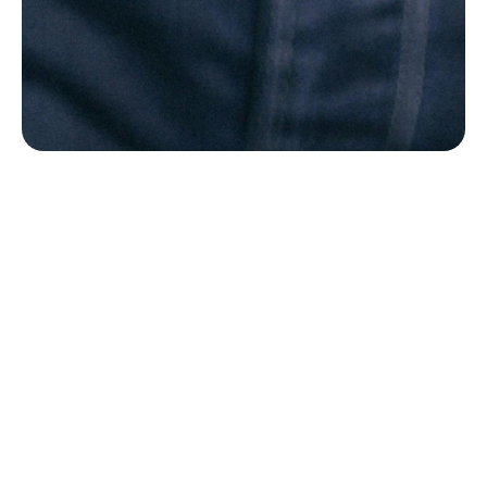
Le sens de la vie est de trouver son don,
le but de la vie est de le partager.
Pablo Picasso
AGENDA
04/07 : Vacances d'été
A partir du samedi 4 juillet ! -
Horaire: 00:00
Lieu: